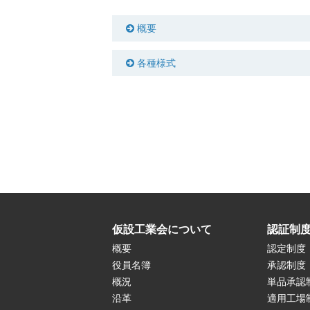
概要
各種様式
仮設工業会について
認証制
概要
認定制度
役員名簿
承認制度
概況
単品承認
沿革
適用工場