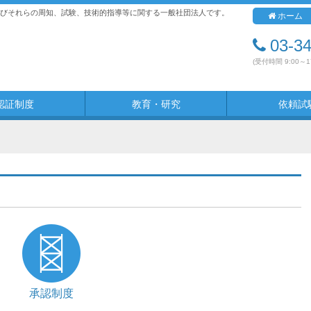
びそれらの周知、試験、技術的指導等に関する一般社団法人です。
ホーム
03-3
(受付時間 9:00～
認証制度
教育・研究
依頼試
承認制度