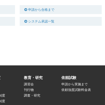
申請から合格まで
システム承認一覧
度
教育・研究
依頼試験
講習会
申請から実施まで
刊行物
依頼強度試験料金表
制度
調査・研究
制度