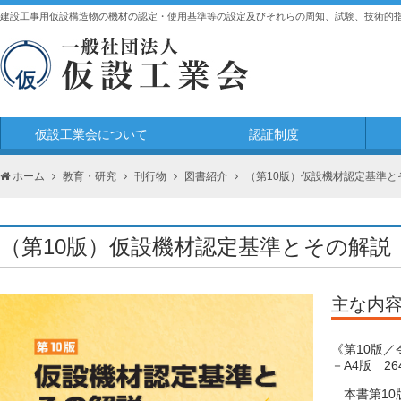
建設工事用仮設構造物の機材の認定・使用基準等の設定及びそれらの周知、試験、技術的
仮設工業会について
認証制度
ホーム
教育・研究
刊行物
図書紹介
（第10版）仮設機材認定基準と
（第10版）仮設機材認定基準とその解説
主な内
《第10版／
－A4版 26
本書第10