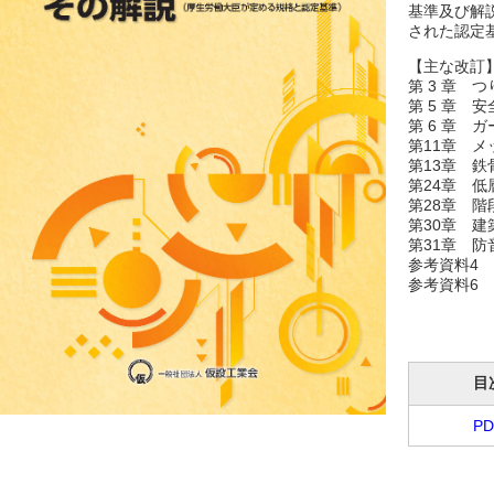
基準及び解
された認定
【主な改訂
第 3 章 
第 5 章 
第 6 章 
第11章 メ
第13章 鉄
第24章 
第28章 階
第30章 
第31章 防
参考資料4
参考資料6
目
PD